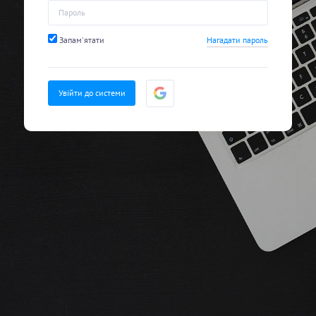
Запам'ятати
Нагадати пароль