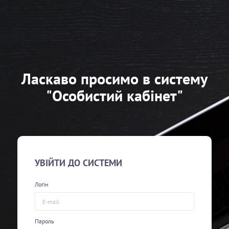
Ласкаво просимо в систему
"Особистий кабінет"
© 2001–2026
ТОВ «СЕРВЕР.ЮА»
УВІЙТИ ДО СИСТЕМИ
Логін
Пароль